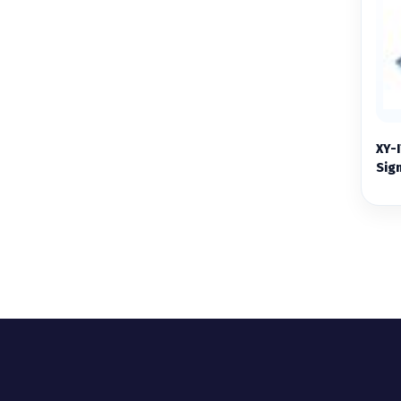
XY-I
Sig